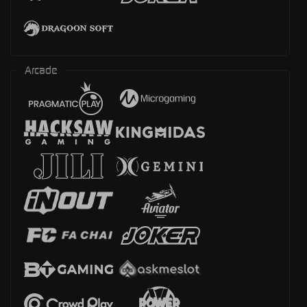
Arcade