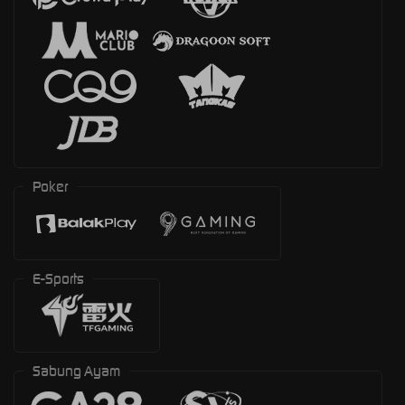
Poker
E-Sports
Sabung Ayam