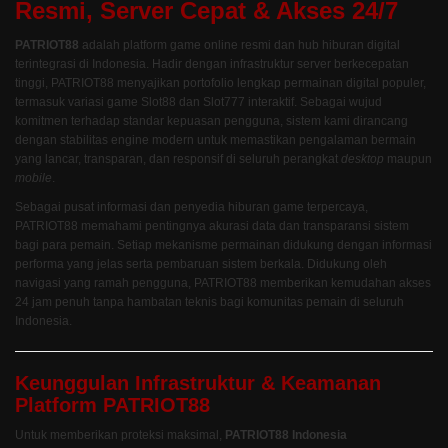
Resmi, Server Cepat & Akses 24/7
PATRIOT88
adalah platform game online resmi dan hub hiburan digital
terintegrasi di Indonesia. Hadir dengan infrastruktur server berkecepatan
tinggi, PATRIOT88 menyajikan portofolio lengkap permainan digital populer,
termasuk variasi game Slot88 dan Slot777 interaktif. Sebagai wujud
komitmen terhadap standar kepuasan pengguna, sistem kami dirancang
dengan stabilitas engine modern untuk memastikan pengalaman bermain
yang lancar, transparan, dan responsif di seluruh perangkat
desktop
maupun
mobile
.
Sebagai pusat informasi dan penyedia hiburan game terpercaya,
PATRIOT88 memahami pentingnya akurasi data dan transparansi sistem
bagi para pemain. Setiap mekanisme permainan didukung dengan informasi
performa yang jelas serta pembaruan sistem berkala. Didukung oleh
navigasi yang ramah pengguna, PATRIOT88 memberikan kemudahan akses
24 jam penuh tanpa hambatan teknis bagi komunitas pemain di seluruh
Indonesia.
Keunggulan Infrastruktur & Keamanan
Platform PATRIOT88
Untuk memberikan proteksi maksimal,
PATRIOT88 Indonesia