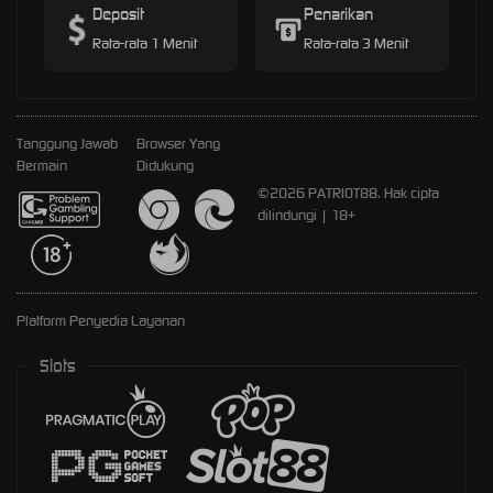
Deposit
Penarikan
Rata-rata 1 Menit
Rata-rata 3 Menit
Tanggung Jawab
Browser Yang
Bermain
Didukung
©2026 PATRIOT88. Hak cipta
dilindungi | 18+
Platform Penyedia Layanan
Slots