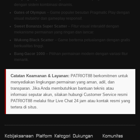
dengan sistem kombinasi dinamis.
Gates of Olympus
– Game populer besutan Pragmatic Play dengan
visual mutakhir dan gameplay responsif.
Sweet Bonanza Super Scatter
– Fitur visual interaktif dengan
mekanisme permainan yang ringan dan lancar.
Wukong Black Scatter
– Game bertema petualangan dengan grafis
berkualitas tinggi.
Bang Gacor 1000
– Pilihan permainan modern dengan variasi fitur
menarik.
Catatan Keamanan & Layanan:
PATRIOT88 berkomitmen untuk
menyediakan lingkungan permainan yang aman, adil, dan
transparan. Jika Anda membutuhkan bantuan teknis atau
informasi seputar akun, silakan hubungi Customer Service resmi
PATRIOT88 melalui fitur Live Chat 24 jam atau kontak resmi yang
tertera di situs.
Kebijaksanaan
Platform
Kategori
Dukungan
Komunitas