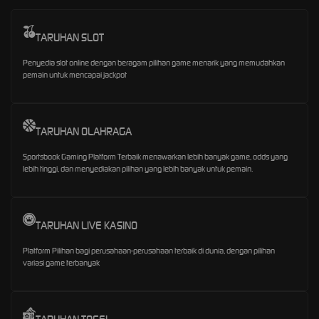
TARUHAN SLOT
Penyedia slot online dengan beragam pilihan game menarik yang memudahkan
pemain untuk mencapai jackpot
TARUHAN OLAHRAGA
Sportsbook Gaming Platform Terbaik menawarkan lebih banyak game, odds yang
lebih tinggi, dan menyediakan pilihan yang lebih banyak untuk pemain.
TARUHAN LIVE KASINO
Platform Pilihan bagi perusahaan-perusahaan terbaik di dunia, dengan pilihan
variasi game terbanyak