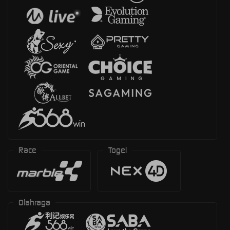
Race
Togel
Olahraga