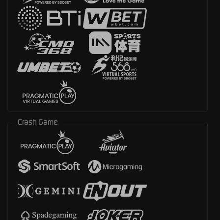
Crash Game