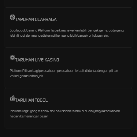
TARUHAN OLAHRAGA
Sportsbook Gaming Platform Terbaik menawarkan lebih banyak game, odds yang
lebih tinggi, dan menyediakan pilihan yang lebih banyak untuk pemain.
TARUHAN LIVE KASINO
Platform Pilihan bagi perusahaan-perusahaan terbaik di dunia, dengan pilihan
variasi game terbanyak
TARUHAN TOGEL
Platform togel yang menarik dari perusahan terbaik di dunia yang menawarkan
hadiah kemenangan besar