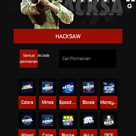
HACKSAW
Semua
Arcade
permainan
Colors
Mines
Speed Crash
Boxes
Moneyplane
Wheel
Coins
Blocks
Hi-Lo
DICE