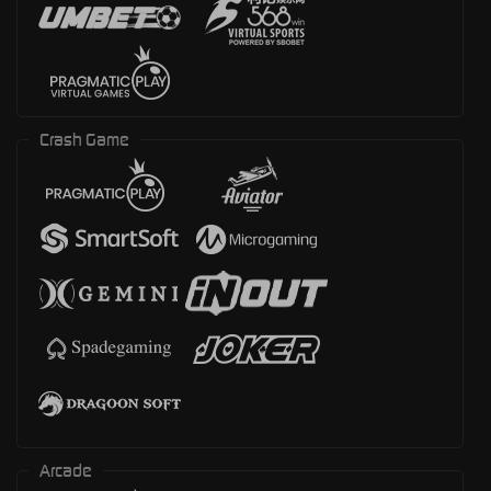
Crash Game
Arcade