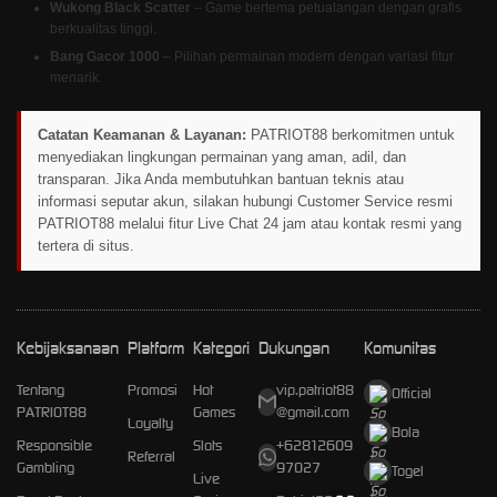
Wukong Black Scatter
– Game bertema petualangan dengan grafis
berkualitas tinggi.
Bang Gacor 1000
– Pilihan permainan modern dengan variasi fitur
menarik.
Catatan Keamanan & Layanan:
PATRIOT88 berkomitmen untuk
menyediakan lingkungan permainan yang aman, adil, dan
transparan. Jika Anda membutuhkan bantuan teknis atau
informasi seputar akun, silakan hubungi Customer Service resmi
PATRIOT88 melalui fitur Live Chat 24 jam atau kontak resmi yang
tertera di situs.
Kebijaksanaan
Platform
Kategori
Dukungan
Komunitas
Tentang
Promosi
Hot
vip.patriot88
Official
PATRIOT88
Games
@gmail.com
Loyalty
Bola
Responsible
Slots
+62812609
Referral
Gambling
97027
Togel
Live