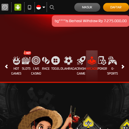
MASUK
DAFTAR
bg****ts Berhasil Withdraw Rp 7.275.000,00
HOT
SLOTS
LIVE
RACE
TOGEL
OLAHRAGA
CRASH
ARCADE
POKER
E-
SABUN
GAMES
CASINO
GAME
SPORTS
AYAM