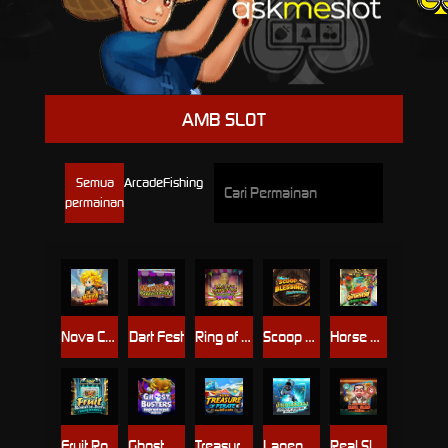
AMB SLOT
Semua
Arcade
Fishing
permainan
Nova Crash : The Legends of Power
Dart Fest
Ring of Hopeful
Scoop Blessing
Horse Racing
Fruit Roulette Slots
Ghost Busters
Treasure of Pirate
Lagend of Shooter
Real Slap