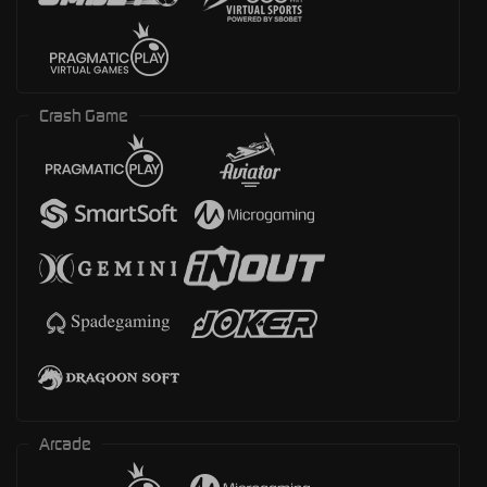
Crash Game
Arcade