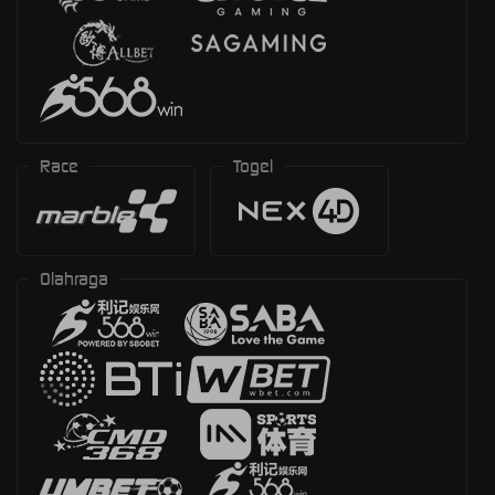
Race
Togel
Olahraga