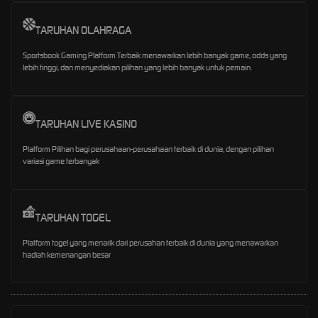
TARUHAN OLAHRAGA
Sportsbook Gaming Platform Terbaik menawarkan lebih banyak game, odds yang
lebih tinggi, dan menyediakan pilihan yang lebih banyak untuk pemain.
TARUHAN LIVE KASINO
Platform Pilihan bagi perusahaan-perusahaan terbaik di dunia, dengan pilihan
variasi game terbanyak
TARUHAN TOGEL
Platform togel yang menarik dari perusahan terbaik di dunia yang menawarkan
hadiah kemenangan besar