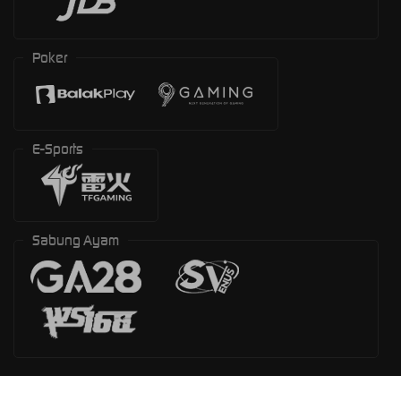
Poker
E-Sports
Sabung Ayam