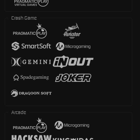
Crash Game
Arcade