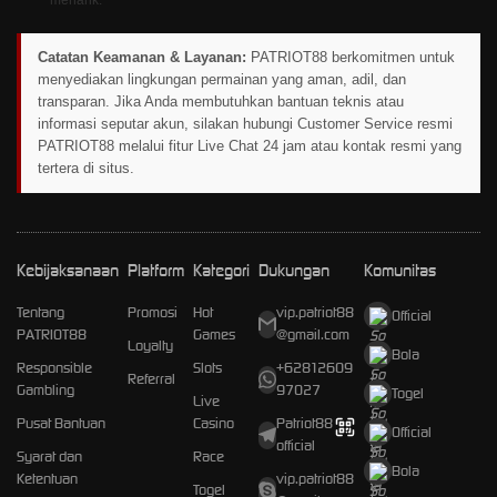
menarik.
Catatan Keamanan & Layanan:
PATRIOT88 berkomitmen untuk
menyediakan lingkungan permainan yang aman, adil, dan
transparan. Jika Anda membutuhkan bantuan teknis atau
informasi seputar akun, silakan hubungi Customer Service resmi
PATRIOT88 melalui fitur Live Chat 24 jam atau kontak resmi yang
tertera di situs.
Kebijaksanaan
Platform
Kategori
Dukungan
Komunitas
Tentang
Promosi
Hot
vip.patriot88
Official
PATRIOT88
Games
@gmail.com
Loyalty
Bola
Responsible
Slots
+62812609
Referral
Gambling
97027
Togel
Live
Pusat Bantuan
Casino
Patriot88
Official
official
Syarat dan
Race
Bola
Ketentuan
vip.patriot88
Togel