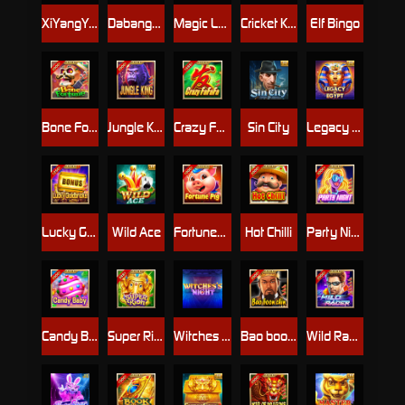
XiYangYang
Dabanggg
Magic Lamp
Cricket King 18
Elf Bingo
Bone Fortune
Jungle King
Crazy FaFaFa
Sin City
Legacy of Egypt
Lucky Goldbricks
Wild Ace
FortunePig
Hot Chilli
Party Night
Candy Baby
Super Rich
Witches Night
Bao boon chin
Wild Racer