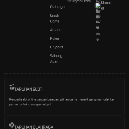
@gmail.com
Chann
Olahraga
el
Crash
Game
Arcade
Poker
E-Sports
Sabung
Ayam
TARUHAN SLOT
Penyedia slot online dengan beragam pilihan game menarik yang memudahkan
pemain untuk mencapai jackpot
TARUHAN OLAHRAGA