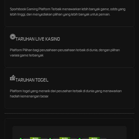
Sportsbook Gaming Platform Terbaik menawarkan lebih banyak game, odds yang
lebih tinggi, dan menyediakan pilihan yang lebih banyak untuk pemain.
TARUHAN LIVE KASINO
Platform Pilihan bagi perusahaan-perusahaan terbaik di dunia, dengan pilihan
variasi game terbanyak
TARUHAN TOGEL
Platform togel yang menarik dari perusahan terbaik di dunia yang menawarkan
hadiah kemenangan besar