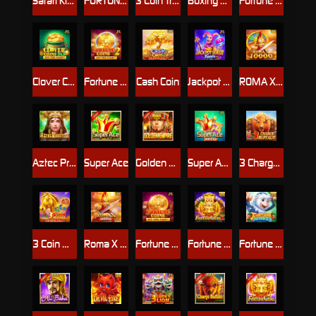
Safari King
FORTUNE GARUDA 500
3 Coin Treasures 2
Boxing King Title Match
Fortune Gems 500
Clover Coins 3x3
Fortune Coins 2
Cash Coin
Jackpot Joker FEVER
ROMA X 10000
Aztec Priestess
Super Ace
Golden Empire
Super Ace Joker
3 Charge Buffalo
3 Coin Wild Horse
Roma X Deluxe
Fortune Coins
Fortune Gems 2
Fortune Monkey