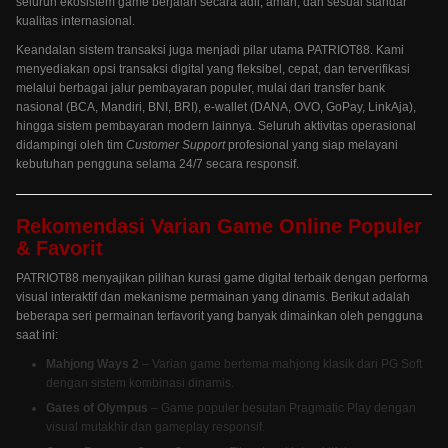
seluruh ekosistem game berjalan secara adil, aman, dan sesuai standar
kualitas internasional.
Keandalan sistem transaksi juga menjadi pilar utama PATRIOT88. Kami
menyediakan opsi transaksi digital yang fleksibel, cepat, dan terverifikasi
melalui berbagai jalur pembayaran populer, mulai dari transfer bank
nasional (BCA, Mandiri, BNI, BRI), e-wallet (DANA, OVO, GoPay, LinkAja),
hingga sistem pembayaran modern lainnya. Seluruh aktivitas operasional
didampingi oleh tim
Customer Support
profesional yang siap melayani
kebutuhan pengguna selama 24/7 secara responsif.
Rekomendasi Varian Game Online Populer
& Favorit
PATRIOT88 menyajikan pilihan kurasi game digital terbaik dengan performa
visual interaktif dan mekanisme permainan yang dinamis. Berikut adalah
beberapa seri permainan terfavorit yang banyak dimainkan oleh pengguna
saat ini:
Mahjong Ways 2
– Varian game bertema mahjong klasik dari PG Soft
dengan sistem kombinasi dinamis.
Gates of Olympus
– Game populer besutan Pragmatic Play dengan
visual mutakhir dan gameplay responsif.