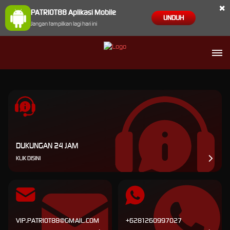
×
PATRIOT88 Aplikasi Mobile
UNDUH
Jangan tampilkan lagi hari ini
DUKUNGAN 24 JAM
KLIK DISINI
VIP.PATRIOT88@GMAIL.COM
+6281260997027