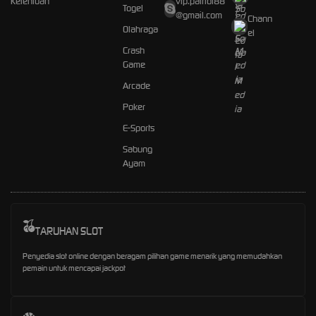
Ketentuan
vip.patriot88
Togel
@gmail.com
Chann
Olahraga
el
Crash
Game
Arcade
Poker
E-Sports
Sabung
Ayam
TARUHAN SLOT
Penyedia slot online dengan beragam pilihan game menarik yang memudahkan
pemain untuk mencapai jackpot