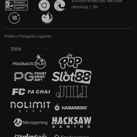
©2026 PATRIOT88. Hak cipta
dilindungi | 18+
Platform Penyedia Layanan
Slots