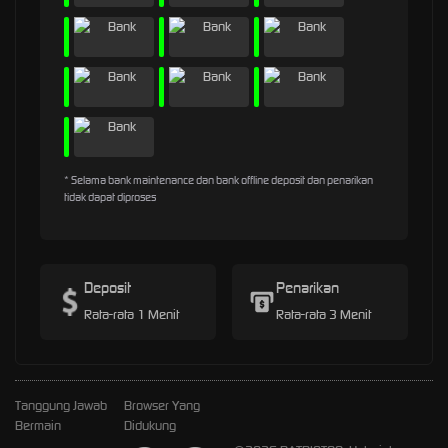
* Selama bank maintenance dan bank offline deposit dan penarikan
tidak dapat diproses
Deposit
Penarikan
Rata-rata 1 Menit
Rata-rata 3 Menit
Tanggung Jawab
Browser Yang
Bermain
Didukung