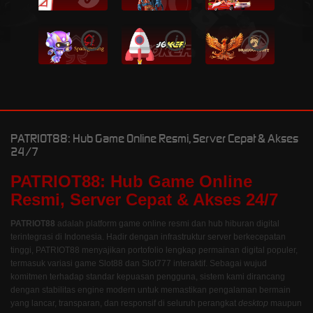
i
i
i
PATRIOT88: Hub Game Online Resmi, Server Cepat & Akses
24/7
PATRIOT88: Hub Game Online
Resmi, Server Cepat & Akses 24/7
PATRIOT88
adalah platform game online resmi dan hub hiburan digital
terintegrasi di Indonesia. Hadir dengan infrastruktur server berkecepatan
tinggi, PATRIOT88 menyajikan portofolio lengkap permainan digital populer,
termasuk variasi game Slot88 dan Slot777 interaktif. Sebagai wujud
komitmen terhadap standar kepuasan pengguna, sistem kami dirancang
dengan stabilitas engine modern untuk memastikan pengalaman bermain
yang lancar, transparan, dan responsif di seluruh perangkat
desktop
maupun