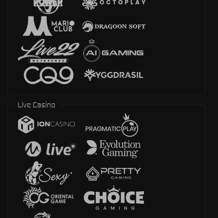
Live Casino