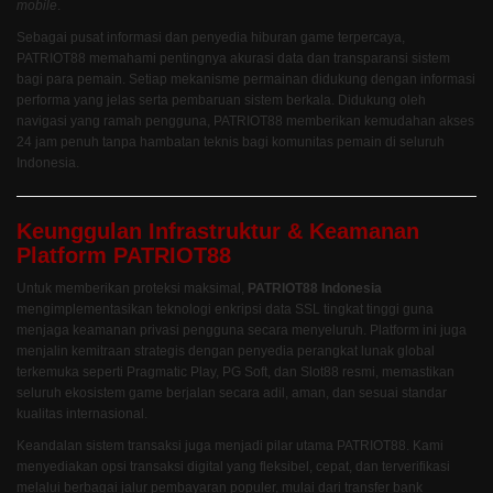
mobile
.
Sebagai pusat informasi dan penyedia hiburan game terpercaya,
PATRIOT88 memahami pentingnya akurasi data dan transparansi sistem
bagi para pemain. Setiap mekanisme permainan didukung dengan informasi
performa yang jelas serta pembaruan sistem berkala. Didukung oleh
navigasi yang ramah pengguna, PATRIOT88 memberikan kemudahan akses
24 jam penuh tanpa hambatan teknis bagi komunitas pemain di seluruh
Indonesia.
Keunggulan Infrastruktur & Keamanan
Platform PATRIOT88
Untuk memberikan proteksi maksimal,
PATRIOT88 Indonesia
mengimplementasikan teknologi enkripsi data SSL tingkat tinggi guna
menjaga keamanan privasi pengguna secara menyeluruh. Platform ini juga
menjalin kemitraan strategis dengan penyedia perangkat lunak global
terkemuka seperti Pragmatic Play, PG Soft, dan Slot88 resmi, memastikan
seluruh ekosistem game berjalan secara adil, aman, dan sesuai standar
kualitas internasional.
Keandalan sistem transaksi juga menjadi pilar utama PATRIOT88. Kami
menyediakan opsi transaksi digital yang fleksibel, cepat, dan terverifikasi
melalui berbagai jalur pembayaran populer, mulai dari transfer bank