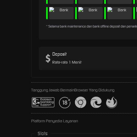
* Selama bank maintenance dan bank offline deposit dan penarik
Deposit
Rata-rata 1 Menit
Tanggung Jawab Bermain
Browser Yang Didukung
Platform Penyedia Layanan
Slots