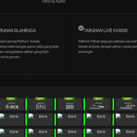
Sabung Ayam
RUHAN OLAHRAGA
TARUHAN LIVE KASINO
ook Gaming Platform Terbaik
Platform Pilihan bagi perusahaan-perusa
kan lebih banyak game, odds yang lebih
terbaik di dunia, dengan pilihan variasi g
 dan menyediakan pilihan yang lebih
terbanyak
untuk pemain.