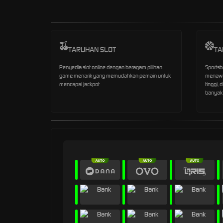
TARUHAN SLOT
TA
Penyedia slot online dengan beragam pilihan
Sportsb
game menarik yang memudahkan pemain untuk
menawar
mencapai jackpot
tinggi,
banyak 