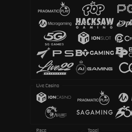
Live Casino
Race
Togel