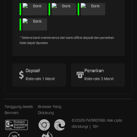
* Selama bank maintenance dan bank offline deposit dan penarikan
tidak dapat diproses
Deposit
Penarikan
Rata-rata 1 Menit
Rata-rata 3 Menit
Tanggung Jawab
Browser Yang
Bermain
Didukung
©2026 PATRIOT88. Hak cipta
dilindungi | 18+