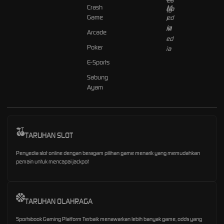
Crash
Game
Arcade
Poker
E-Sports
Sabung
Ayam
TARUHAN SLOT
Penyedia slot online dengan beragam pilihan game menarik yang memudahkan
pemain untuk mencapai jackpot
TARUHAN OLAHRAGA
Sportsbook Gaming Platform Terbaik menawarkan lebih banyak game, odds yang