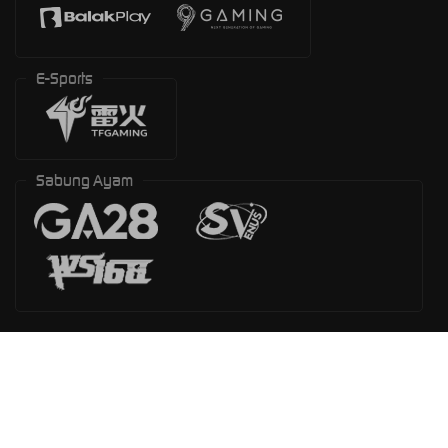
E-Sports
Sabung Ayam