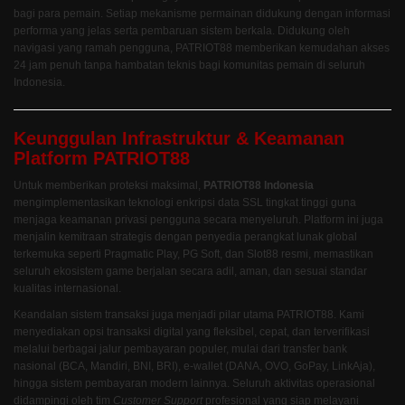
bagi para pemain. Setiap mekanisme permainan didukung dengan informasi
performa yang jelas serta pembaruan sistem berkala. Didukung oleh
navigasi yang ramah pengguna, PATRIOT88 memberikan kemudahan akses
24 jam penuh tanpa hambatan teknis bagi komunitas pemain di seluruh
Indonesia.
Keunggulan Infrastruktur & Keamanan
Platform PATRIOT88
Untuk memberikan proteksi maksimal,
PATRIOT88 Indonesia
mengimplementasikan teknologi enkripsi data SSL tingkat tinggi guna
menjaga keamanan privasi pengguna secara menyeluruh. Platform ini juga
menjalin kemitraan strategis dengan penyedia perangkat lunak global
terkemuka seperti Pragmatic Play, PG Soft, dan Slot88 resmi, memastikan
seluruh ekosistem game berjalan secara adil, aman, dan sesuai standar
kualitas internasional.
Keandalan sistem transaksi juga menjadi pilar utama PATRIOT88. Kami
menyediakan opsi transaksi digital yang fleksibel, cepat, dan terverifikasi
melalui berbagai jalur pembayaran populer, mulai dari transfer bank
nasional (BCA, Mandiri, BNI, BRI), e-wallet (DANA, OVO, GoPay, LinkAja),
hingga sistem pembayaran modern lainnya. Seluruh aktivitas operasional
didampingi oleh tim
Customer Support
profesional yang siap melayani