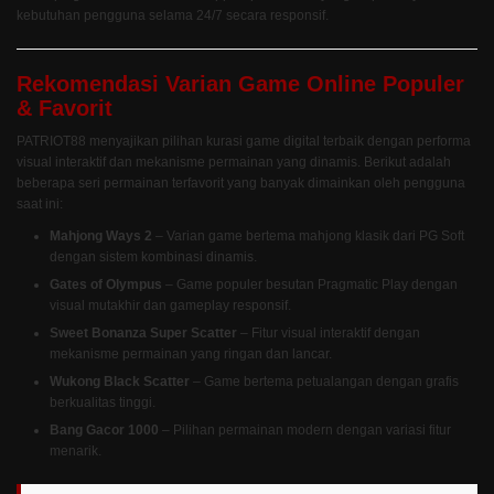
kebutuhan pengguna selama 24/7 secara responsif.
Rekomendasi Varian Game Online Populer
& Favorit
PATRIOT88 menyajikan pilihan kurasi game digital terbaik dengan performa
visual interaktif dan mekanisme permainan yang dinamis. Berikut adalah
beberapa seri permainan terfavorit yang banyak dimainkan oleh pengguna
saat ini:
Mahjong Ways 2
– Varian game bertema mahjong klasik dari PG Soft
dengan sistem kombinasi dinamis.
Gates of Olympus
– Game populer besutan Pragmatic Play dengan
visual mutakhir dan gameplay responsif.
Sweet Bonanza Super Scatter
– Fitur visual interaktif dengan
mekanisme permainan yang ringan dan lancar.
Wukong Black Scatter
– Game bertema petualangan dengan grafis
berkualitas tinggi.
Bang Gacor 1000
– Pilihan permainan modern dengan variasi fitur
menarik.