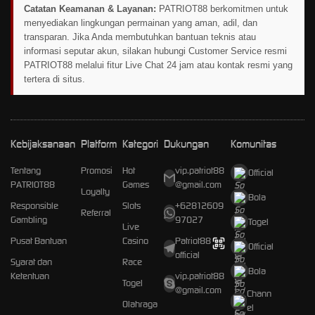
Catatan Keamanan & Layanan:
PATRIOT88 berkomitmen untuk
menyediakan lingkungan permainan yang aman, adil, dan
transparan. Jika Anda membutuhkan bantuan teknis atau
informasi seputar akun, silakan hubungi Customer Service resmi
PATRIOT88 melalui fitur Live Chat 24 jam atau kontak resmi yang
tertera di situs.
Kebijaksanaan
Platform
Kategori
Dukungan
Komunitas
Tentang
Promosi
Hot
vip.patriot88
Official
PATRIOT88
Games
@gmail.com
Loyalty
Bola
Responsible
Slots
+62812609
Referral
Gambling
97027
Togel
Live
Pusat Bantuan
Casino
Patriot88
Official
official
Syarat dan
Race
Bola
Ketentuan
vip.patriot88
Togel
@gmail.com
Chann
Olahraga
el