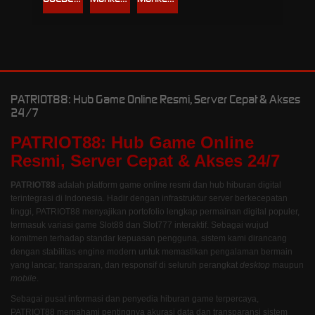
PATRIOT88: Hub Game Online Resmi, Server Cepat & Akses
24/7
PATRIOT88: Hub Game Online
Resmi, Server Cepat & Akses 24/7
PATRIOT88
adalah platform game online resmi dan hub hiburan digital
terintegrasi di Indonesia. Hadir dengan infrastruktur server berkecepatan
tinggi, PATRIOT88 menyajikan portofolio lengkap permainan digital populer,
termasuk variasi game Slot88 dan Slot777 interaktif. Sebagai wujud
komitmen terhadap standar kepuasan pengguna, sistem kami dirancang
dengan stabilitas engine modern untuk memastikan pengalaman bermain
yang lancar, transparan, dan responsif di seluruh perangkat
desktop
maupun
mobile
.
Sebagai pusat informasi dan penyedia hiburan game terpercaya,
PATRIOT88 memahami pentingnya akurasi data dan transparansi sistem