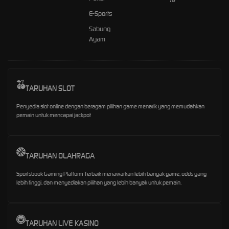
E-Sports
Sabung
Ayam
TARUHAN SLOT
Penyedia slot online dengan beragam pilihan game menarik yang memudahkan
pemain untuk mencapai jackpot
TARUHAN OLAHRAGA
Sportsbook Gaming Platform Terbaik menawarkan lebih banyak game, odds yang
lebih tinggi, dan menyediakan pilihan yang lebih banyak untuk pemain.
TARUHAN LIVE KASINO