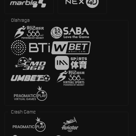
Olahraga
Crash Game