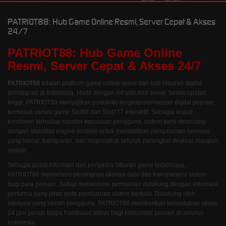
PATRIOT88: Hub Game Online Resmi, Server Cepat & Akses
24/7
PATRIOT88: Hub Game Online
Resmi, Server Cepat & Akses 24/7
PATRIOT88
adalah platform game online resmi dan hub hiburan digital
terintegrasi di Indonesia. Hadir dengan infrastruktur server berkecepatan
tinggi, PATRIOT88 menyajikan portofolio lengkap permainan digital populer,
termasuk variasi game Slot88 dan Slot777 interaktif. Sebagai wujud
komitmen terhadap standar kepuasan pengguna, sistem kami dirancang
dengan stabilitas engine modern untuk memastikan pengalaman bermain
yang lancar, transparan, dan responsif di seluruh perangkat
desktop
maupun
mobile
.
Sebagai pusat informasi dan penyedia hiburan game terpercaya,
PATRIOT88 memahami pentingnya akurasi data dan transparansi sistem
bagi para pemain. Setiap mekanisme permainan didukung dengan informasi
performa yang jelas serta pembaruan sistem berkala. Didukung oleh
navigasi yang ramah pengguna, PATRIOT88 memberikan kemudahan akses
24 jam penuh tanpa hambatan teknis bagi komunitas pemain di seluruh
Indonesia.