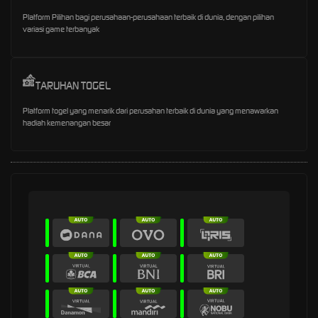
Platform Pilihan bagi perusahaan-perusahaan terbaik di dunia, dengan pilihan
variasi game terbanyak
TARUHAN TOGEL
Platform togel yang menarik dari perusahan terbaik di dunia yang menawarkan
hadiah kemenangan besar