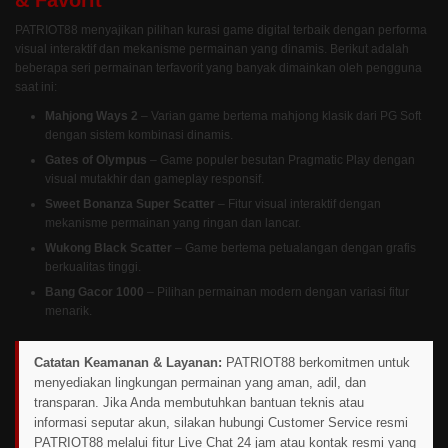
& Favorit
PATRIOT88 menyajikan pilihan kurasi game digital terbaik dengan performa
visual interaktif dan mekanisme permainan yang dinamis. Berikut adalah
beberapa seri permainan terfavorit yang banyak dimainkan oleh pengguna
saat ini:
Mahjong Ways 2
– Varian game bertema mahjong klasik dari PG Soft
dengan sistem kombinasi dinamis.
Gates of Olympus
– Game populer besutan Pragmatic Play dengan
visual mutakhir dan gameplay responsif.
Sweet Bonanza Super Scatter
– Fitur visual interaktif dengan
mekanisme permainan yang ringan dan lancar.
Wukong Black Scatter
– Game bertema petualangan dengan grafis
berkualitas tinggi.
Bang Gacor 1000
– Pilihan permainan modern dengan variasi fitur
menarik.
Catatan Keamanan & Layanan:
PATRIOT88 berkomitmen untuk
menyediakan lingkungan permainan yang aman, adil, dan
transparan. Jika Anda membutuhkan bantuan teknis atau
informasi seputar akun, silakan hubungi Customer Service resmi
PATRIOT88 melalui fitur Live Chat 24 jam atau kontak resmi yang