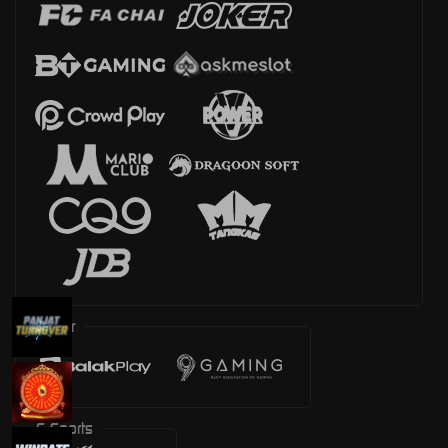
Poker
E-Sports