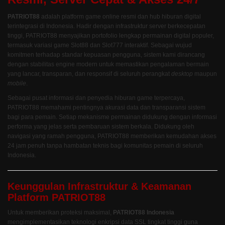
PATRIOT88
adalah platform game online resmi dan hub hiburan digital
terintegrasi di Indonesia. Hadir dengan infrastruktur server berkecepatan
tinggi, PATRIOT88 menyajikan portofolio lengkap permainan digital populer,
termasuk variasi game Slot88 dan Slot777 interaktif. Sebagai wujud
komitmen terhadap standar kepuasan pengguna, sistem kami dirancang
dengan stabilitas engine modern untuk memastikan pengalaman bermain
yang lancar, transparan, dan responsif di seluruh perangkat
desktop
maupun
mobile
.
Sebagai pusat informasi dan penyedia hiburan game terpercaya,
PATRIOT88 memahami pentingnya akurasi data dan transparansi sistem
bagi para pemain. Setiap mekanisme permainan didukung dengan informasi
performa yang jelas serta pembaruan sistem berkala. Didukung oleh
navigasi yang ramah pengguna, PATRIOT88 memberikan kemudahan akses
24 jam penuh tanpa hambatan teknis bagi komunitas pemain di seluruh
Indonesia.
Keunggulan Infrastruktur & Keamanan
Platform PATRIOT88
Untuk memberikan proteksi maksimal,
PATRIOT88 Indonesia
mengimplementasikan teknologi enkripsi data SSL tingkat tinggi guna