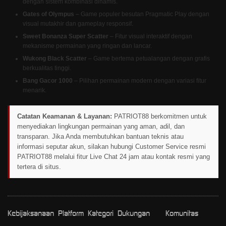
dengan sistem kombinasi dinamis.
Gates of Olympus
– Game populer besutan Pragmatic Play dengan
visual mutakhir dan gameplay responsif.
Sweet Bonanza Super Scatter
– Fitur visual interaktif dengan
mekanisme permainan yang ringan dan lancar.
Wukong Black Scatter
– Game bertema petualangan dengan grafis
berkualitas tinggi.
Bang Gacor 1000
– Pilihan permainan modern dengan variasi fitur
menarik.
Catatan Keamanan & Layanan:
PATRIOT88 berkomitmen untuk
menyediakan lingkungan permainan yang aman, adil, dan
transparan. Jika Anda membutuhkan bantuan teknis atau
informasi seputar akun, silakan hubungi Customer Service resmi
PATRIOT88 melalui fitur Live Chat 24 jam atau kontak resmi yang
tertera di situs.
Kebijaksanaan
Platform
Kategori
Dukungan
Komunitas