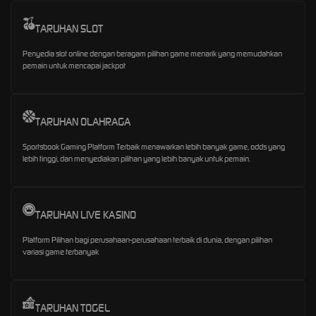
TARUHAN SLOT
Penyedia slot online dengan beragam pilihan game menarik yang memudahkan
pemain untuk mencapai jackpot
TARUHAN OLAHRAGA
Sportsbook Gaming Platform Terbaik menawarkan lebih banyak game, odds yang
lebih tinggi, dan menyediakan pilihan yang lebih banyak untuk pemain.
TARUHAN LIVE KASINO
Platform Pilihan bagi perusahaan-perusahaan terbaik di dunia, dengan pilihan
variasi game terbanyak
TARUHAN TOGEL