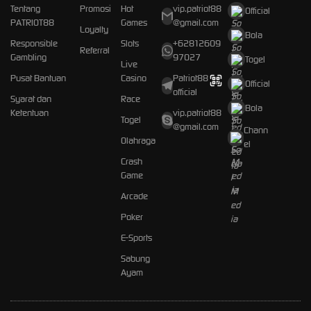
Tentang
Promosi
Hot
vip.patriot88
Official
PATRIOT88
Games
@gmail.com
Loyalty
Bola
Responsible
Slots
+62812609
Referral
Gambling
97027
Togel
Live
Pusat Bantuan
Casino
Patriot88
Official
official
Syarat dan
Race
Bola
Ketentuan
vip.patriot88
Togel
@gmail.com
Chann
Olahraga
el
Crash
Game
Arcade
Poker
E-Sports
Sabung
Ayam