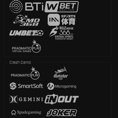
Crash Game