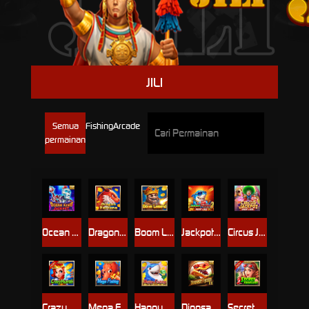
JILI
Semua
Fishing
Arcade
permainan
Ocean King Jackpot
Dragon Fortune
Boom Legend
Jackpot Fishing 2
Circus Jackpot
Crazy Hunter
Mega Fishing
Happy Fishing
Dinosaur Tycoon II
Secret Treasure